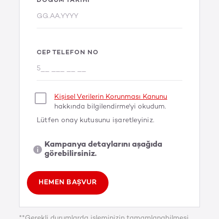
DOĞUM TARIHI
CEP TELEFON NO
Kişisel Verilerin Korunması Kanunu
hakkında bilgilendirme'yi okudum.
Lütfen onay kutusunu işaretleyiniz.
Kampanya detaylarını aşağıda
görebilirsiniz.
HEMEN BAŞVUR
**Gerekli durumlarda işleminizin tamamlanabilmesi