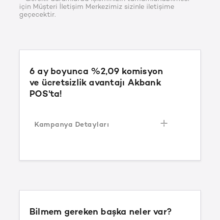
için Müşteri İletişim Merkezimiz sizinle iletişime
geçecektir.
6 ay boyunca %2,09 komisyon
ve ücretsizlik avantajı Akbank
POS'ta!
Kampanya Detayları
Kampanya yeni üye iş yeri kazanımı için
geçerlidir. Mevcutta Akbank'ta üye iş yeri
olan müşteriler bu kampanyadan
faydalanamaz.
Dijital kanal
2,09%
kampanyası
Bilmem gereken başka neler var?
kapsamında, kazanım ayından itibaren