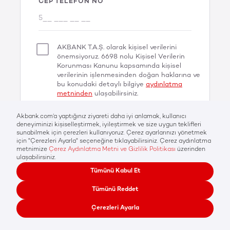
CEP TELEFON NO
AKBANK T.A.Ş. olarak kişisel verilerini
önemsiyoruz. 6698 nolu Kişisel Verilerin
Korunması Kanunu kapsamında kişisel
verilerinin işlenmesinden doğan haklarına ve
bu konudaki detaylı bilgiye
aydınlatma
metninden
ulaşabilirsiniz.
DEVAM
Her hakkı Akbank T.A.Ş'ye aittir © 2026