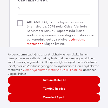
CEP TELEFON NO
AKBANK T.A.Ş. olarak kişisel verilerini
önemsiyoruz. 6698 nolu Kişisel Verilerin
Korunması Kanunu kapsamında kişisel
verilerinin işlenmesinden doğan haklarına ve
bu konudaki detaylı bilgiye
aydınlatma
metninden
ulaşabilirsiniz.
DEVAM
Her hakkı Akbank T.A.Ş'ye aittir © 2026